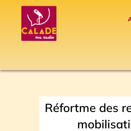
Aller
au
A
contenu
Réfortme des re
mobilisat