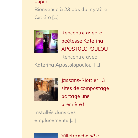
Lupin
Bienvenue à 23 pas du mystère !
Cet été
[…]
Rencontre avec la
poétesse Katerina
APOSTOLOPOULOU
Rencontre avec
Katerina Apostolopoulou,
[…]
Jassans-Riottier : 3
sites de compostage
partagé une
première !
Installés dans des
emplacements
[…]
Villefranche s/S :