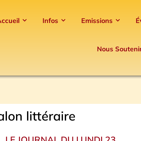
ccueil
Infos
Emissions
É
Nous Souteni
alon littéraire
LE JOURNAL DU LUNDI 23