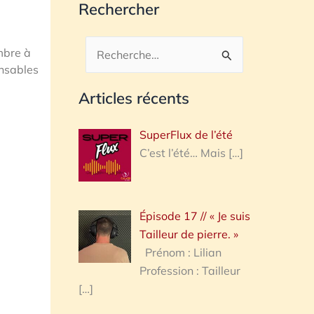
Rechercher
mbre à
Rechercher :
onsables
Articles récents
SuperFlux de l’été
C’est l’été… Mais
[…]
Épisode 17 // « Je suis
Tailleur de pierre. »
Prénom : Lilian
Profession : Tailleur
[…]