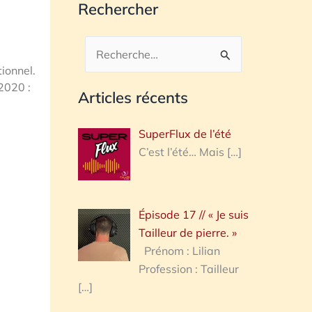
Rechercher
Rechercher :
tionnel.
2020 :
Articles récents
SuperFlux de l’été
C’est l’été… Mais
[…]
Épisode 17 // « Je suis
Tailleur de pierre. »
Prénom : Lilian
Profession : Tailleur
[…]