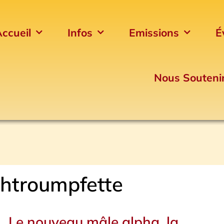
ccueil
Infos
Emissions
É
Nous Souteni
chtroumpfette
Le nouveau mâle alpha, la