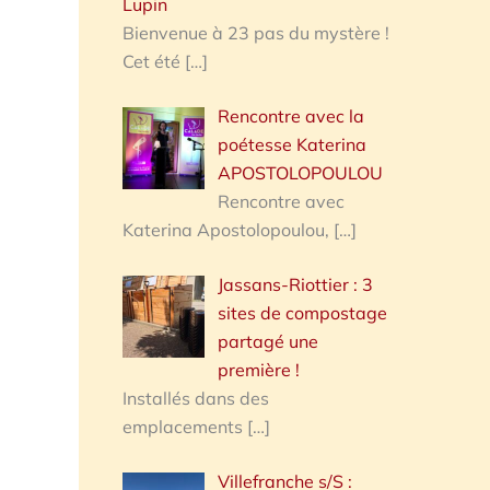
Lupin
Bienvenue à 23 pas du mystère !
Cet été
[…]
Rencontre avec la
poétesse Katerina
APOSTOLOPOULOU
Rencontre avec
Katerina Apostolopoulou,
[…]
Jassans-Riottier : 3
sites de compostage
partagé une
première !
Installés dans des
emplacements
[…]
Villefranche s/S :