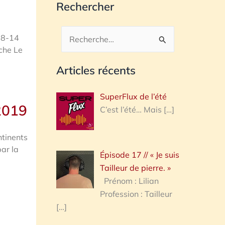
Rechercher
 8-14
Rechercher :
nche Le
Articles récents
SuperFlux de l’été
2019
C’est l’été… Mais
[…]
ntinents
par la
Épisode 17 // « Je suis
Tailleur de pierre. »
Prénom : Lilian
Profession : Tailleur
[…]