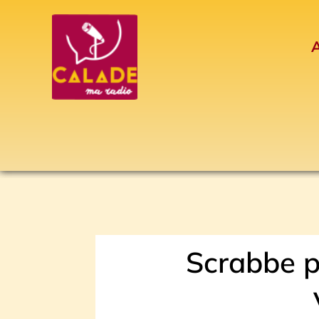
Aller
au
A
contenu
Scrabbe p