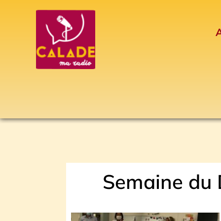
Aller
au
A
contenu
Semaine du 