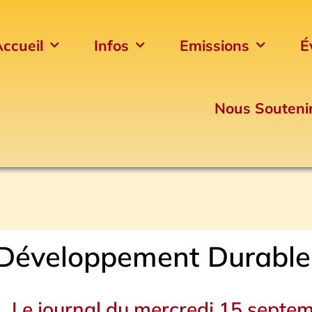
ccueil
Infos
Emissions
É
Nous Souteni
Développement Durable
Le journal du mercredi 15 septe