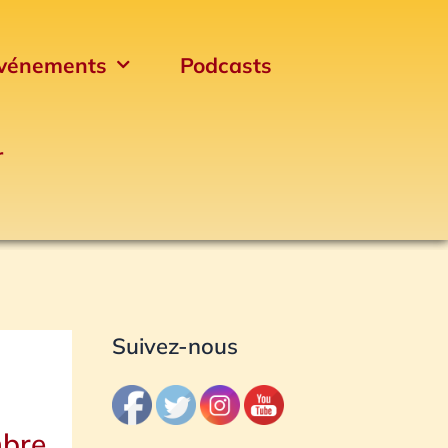
vénements
Podcasts
r
Archives
Suivez-nous
mbre