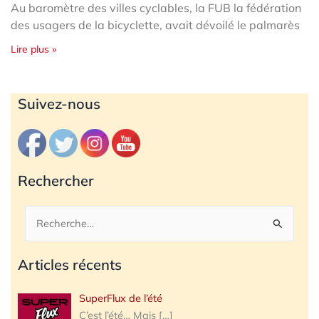
Au baromètre des villes cyclables, la FUB la fédération
des usagers de la bicyclette, avait dévoilé le palmarès
Lire plus »
Archives
Suivez-nous
Rechercher
Rechercher :
Articles récents
SuperFlux de l’été
C’est l’été… Mais
[…]