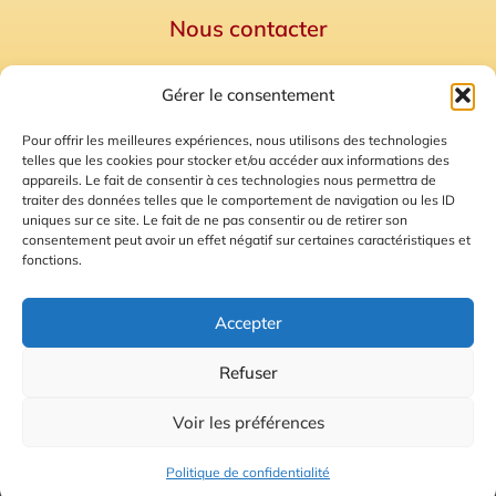
Nous contacter
Politique de confidentialité
Gérer le consentement
Mentions Légales
Plan du site
Pour offrir les meilleures expériences, nous utilisons des technologies
telles que les cookies pour stocker et/ou accéder aux informations des
Gestion des Cookies
appareils. Le fait de consentir à ces technologies nous permettra de
traiter des données telles que le comportement de navigation ou les ID
uniques sur ce site. Le fait de ne pas consentir ou de retirer son
consentement peut avoir un effet négatif sur certaines caractéristiques et
fonctions.
Accepter
Refuser
© 2026 Radio Calade
Voir les préférences
Ecoutez le direct
Politique de confidentialité