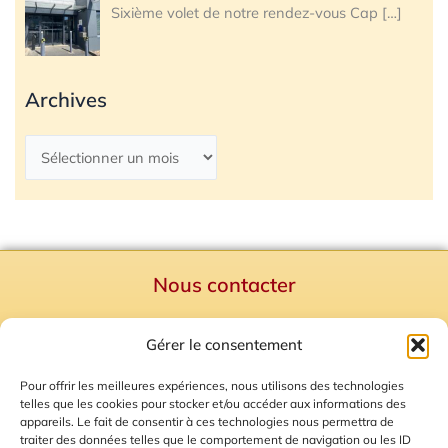
Sixième volet de notre rendez-vous Cap
[…]
Archives
Nous contacter
Politique de confidentialité
Gérer le consentement
Mentions Légales
Plan du site
Pour offrir les meilleures expériences, nous utilisons des technologies
telles que les cookies pour stocker et/ou accéder aux informations des
Gestion des Cookies
appareils. Le fait de consentir à ces technologies nous permettra de
traiter des données telles que le comportement de navigation ou les ID