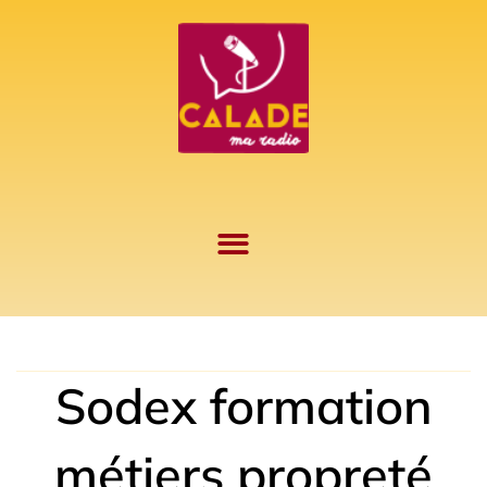
Aller
au
contenu
Sodex formation
métiers propreté