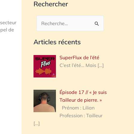
Rechercher
secteur
Rechercher :
ppel de
Articles récents
SuperFlux de l’été
C’est l’été… Mais
[…]
Épisode 17 // « Je suis
Tailleur de pierre. »
Prénom : Lilian
Profession : Tailleur
[…]