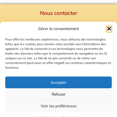
Nous contacter
Politique de confidentialité
Gérer le consentement
Mentions Légales
Plan du site
Pour offrir les meilleures expériences, nous utilisons des technologies
telles que les cookies pour stocker et/ou accéder aux informations des
Gestion des Cookies
appareils. Le fait de consentir à ces technologies nous permettra de
traiter des données telles que le comportement de navigation ou les ID
uniques sur ce site. Le fait de ne pas consentir ou de retirer son
consentement peut avoir un effet négatif sur certaines caractéristiques et
fonctions.
Accepter
Refuser
© 2026 Radio Calade
Voir les préférences
Ecoutez le direct