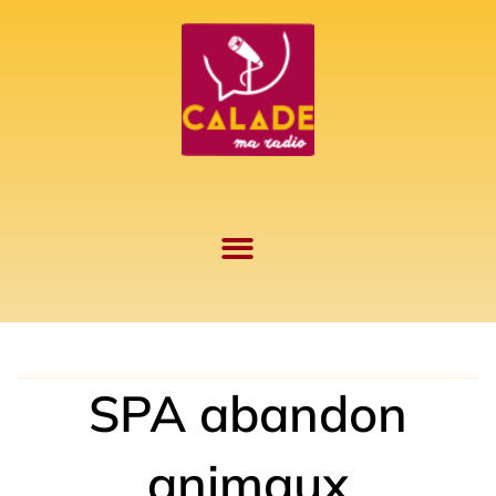
Aller
au
contenu
SPA abandon
animaux