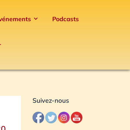
vénements
Podcasts
r
Archives
Suivez-nous
20