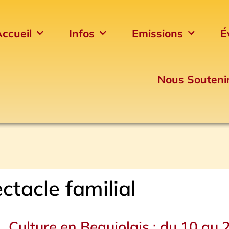
ccueil
Infos
Emissions
É
Nous Souteni
ctacle familial
Culture en Beaujolais : du 10 au 