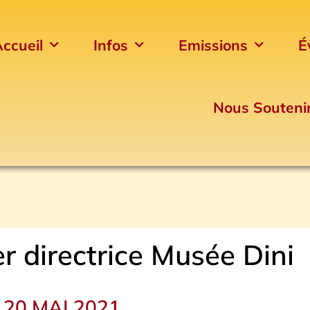
ccueil
Infos
Emissions
É
Nous Souteni
er directrice Musée Dini
 20 MAI 2021