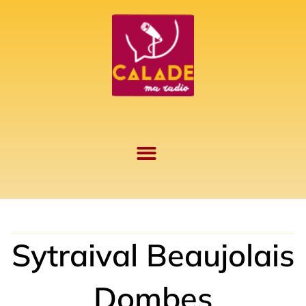
Aller
au
contenu
Sytraival Beaujolais
Dombes