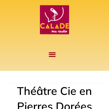
Aller
au
contenu
Théâtre Cie en
Pierres Dorées