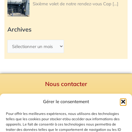
Sixième volet de notre rendez-vous Cap
[…]
Archives
Nous contacter
Politique de confidentialité
Gérer le consentement
Mentions Légales
Plan du site
Pour offrir les meilleures expériences, nous utilisons des technologies
telles que les cookies pour stocker et/ou accéder aux informations des
Gestion des Cookies
appareils. Le fait de consentir à ces technologies nous permettra de
traiter des données telles que le comportement de navigation ou les ID