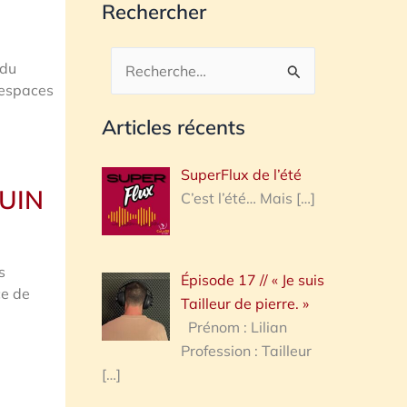
Rechercher
 du
Rechercher :
 espaces
Articles récents
SuperFlux de l’été
JUIN
C’est l’été… Mais
[…]
s
Épisode 17 // « Je suis
ce de
Tailleur de pierre. »
Prénom : Lilian
Profession : Tailleur
[…]