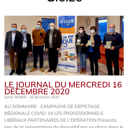
LE JOURNAL DU MERCREDI 16
DÉCEMBRE 2020
Sylvie ROSIER
16 décembre 2020
AU SOMMAIRE : CAMPAGNE DE DÉPISTAGE
RÉGIONALE COVID-19 LES PROFESSIONNELS
LIBÉRAUX PARTENAIRES DE L’OPÉRATION Présents,
lors de la présentation du dispositif mis en place dans le