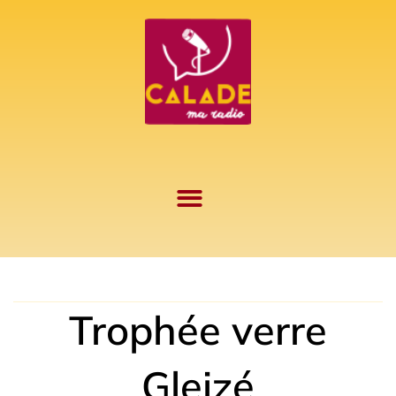
Aller
au
contenu
Trophée verre
Gleizé