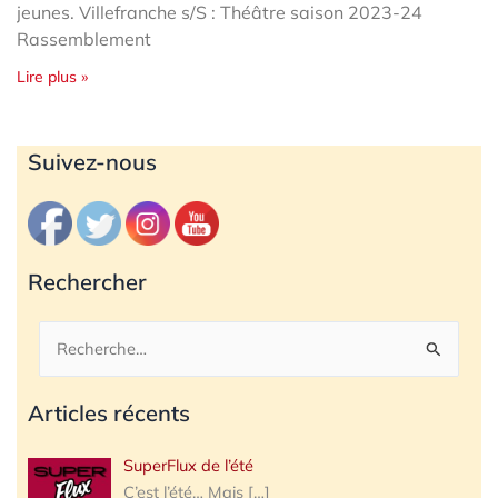
jeunes. Villefranche s/S : Théâtre saison 2023-24
Rassemblement
Lire plus »
Archives
Suivez-nous
Rechercher
Rechercher :
Articles récents
SuperFlux de l’été
C’est l’été… Mais
[…]