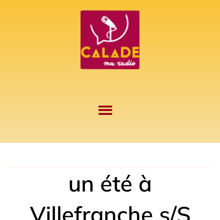
Aller
au
contenu
un été à
Villefranche s/S