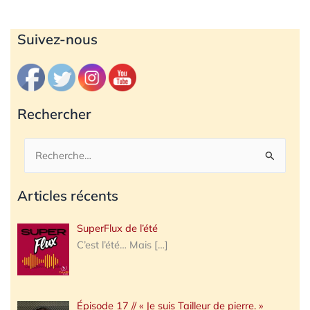
Archives
Suivez-nous
Rechercher
Rechercher :
Articles récents
SuperFlux de l’été
C’est l’été… Mais
[…]
Épisode 17 // « Je suis Tailleur de pierre. »