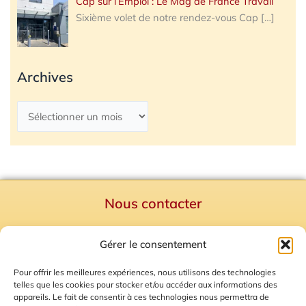
Cap sur l’Emploi : Le Mag de France Travail
Sixième volet de notre rendez-vous Cap
[…]
Archives
Nous contacter
Politique de confidentialité
Gérer le consentement
Mentions Légales
Plan du site
Pour offrir les meilleures expériences, nous utilisons des technologies
telles que les cookies pour stocker et/ou accéder aux informations des
Gestion des Cookies
appareils. Le fait de consentir à ces technologies nous permettra de