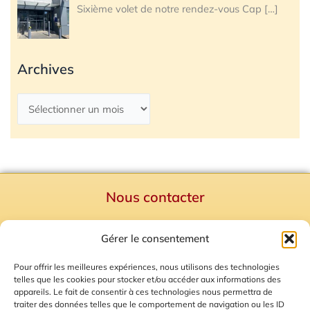
Sixième volet de notre rendez-vous Cap
[…]
Archives
Nous contacter
Politique de confidentialité
Gérer le consentement
Mentions Légales
Plan du site
Pour offrir les meilleures expériences, nous utilisons des technologies
telles que les cookies pour stocker et/ou accéder aux informations des
Gestion des Cookies
appareils. Le fait de consentir à ces technologies nous permettra de
traiter des données telles que le comportement de navigation ou les ID