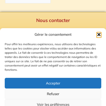
Nous contacter
Politique de confidentialité
Gérer le consentement
Mentions Légales
Plan du site
Pour offrir les meilleures expériences, nous utilisons des technologies
telles que les cookies pour stocker et/ou accéder aux informations des
Gestion des Cookies
appareils. Le fait de consentir à ces technologies nous permettra de
traiter des données telles que le comportement de navigation ou les ID
uniques sur ce site. Le fait de ne pas consentir ou de retirer son
consentement peut avoir un effet négatif sur certaines caractéristiques et
fonctions.
Accepter
Refuser
© 2026 Radio Calade
Voir les préférences