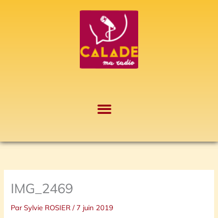
Aller
A
au
r
contenu
c
h
i
v
e
s
IMG_2469
Par
Sylvie ROSIER
/
7 juin 2019