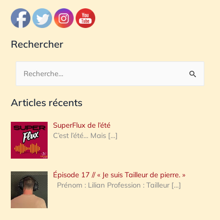
Rechercher
R
e
Articles récents
c
h
SuperFlux de l’été
e
C’est l’été… Mais
[…]
r
c
Épisode 17 // « Je suis Tailleur de pierre. »
h
Prénom : Lilian Profession : Tailleur
[…]
e
r