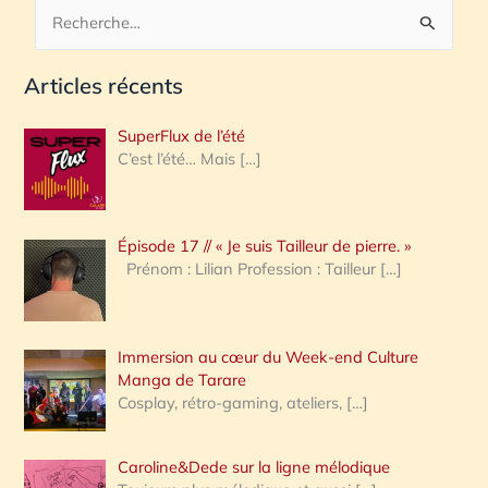
R
e
Articles récents
c
h
SuperFlux de l’été
e
C’est l’été… Mais
[…]
r
c
Épisode 17 // « Je suis Tailleur de pierre. »
h
Prénom : Lilian Profession : Tailleur
[…]
e
r
Immersion au cœur du Week-end Culture
:
Manga de Tarare
Cosplay, rétro-gaming, ateliers,
[…]
Caroline&Dede sur la ligne mélodique