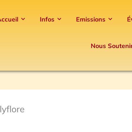
ccueil
Infos
Emissions
É
Nous Souteni
yflore