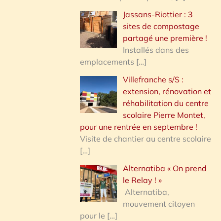
Jassans-Riottier : 3
sites de compostage
partagé une première !
Installés dans des
emplacements
[…]
Villefranche s/S :
extension, rénovation et
réhabilitation du centre
scolaire Pierre Montet,
pour une rentrée en septembre !
Visite de chantier au centre scolaire
[…]
Alternatiba « On prend
le Relay ! »
Alternatiba,
mouvement citoyen
pour le
[…]