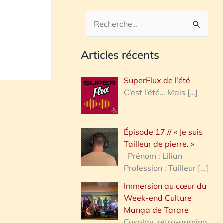
R
e
Articles récents
c
h
SuperFlux de l’été
e
C’est l’été… Mais
[…]
r
c
Épisode 17 // « Je suis
h
Tailleur de pierre. »
e
Prénom : Lilian
Profession : Tailleur
[…]
r
Immersion au cœur du
Week-end Culture
:
Manga de Tarare
Cosplay, rétro-gaming,