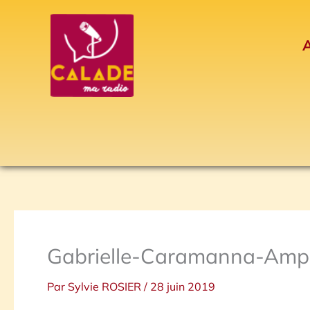
Aller
au
A
contenu
Gabrielle-Caramanna-Ampl
Par
Sylvie ROSIER
/
28 juin 2019