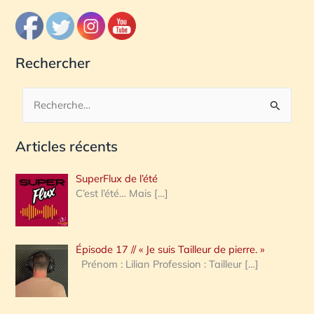
Rechercher
R
e
Articles récents
c
h
SuperFlux de l’été
e
C’est l’été… Mais
[…]
r
c
Épisode 17 // « Je suis Tailleur de pierre. »
h
Prénom : Lilian Profession : Tailleur
[…]
e
r