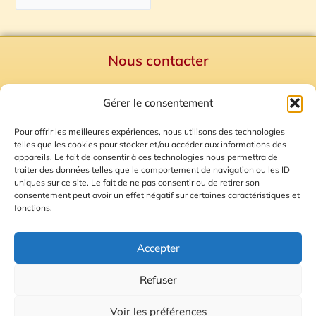
Nous contacter
Politique de confidentialité
Gérer le consentement
Mentions Légales
Plan du site
Pour offrir les meilleures expériences, nous utilisons des technologies
telles que les cookies pour stocker et/ou accéder aux informations des
Gestion des Cookies
appareils. Le fait de consentir à ces technologies nous permettra de
traiter des données telles que le comportement de navigation ou les ID
uniques sur ce site. Le fait de ne pas consentir ou de retirer son
consentement peut avoir un effet négatif sur certaines caractéristiques et
fonctions.
Accepter
Refuser
© 2026 Radio Calade
Voir les préférences