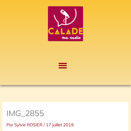
Aller
A
au
r
contenu
c
h
i
v
e
s
IMG_2855
Par
Sylvie ROSIER
/
17 juillet 2019