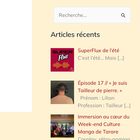
R
e
Articles récents
c
h
SuperFlux de l’été
e
C’est l’été… Mais
[…]
r
c
Épisode 17 // « Je suis
h
Tailleur de pierre. »
e
Prénom : Lilian
Profession : Tailleur
[…]
r
Immersion au cœur du
Week-end Culture
:
Manga de Tarare
Cosplay, rétro-gaming,