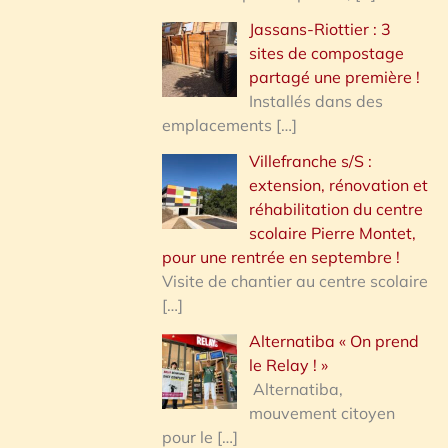
Jassans-Riottier : 3
sites de compostage
partagé une première !
Installés dans des
emplacements
[…]
Villefranche s/S :
extension, rénovation et
réhabilitation du centre
scolaire Pierre Montet,
pour une rentrée en septembre !
Visite de chantier au centre scolaire
[…]
Alternatiba « On prend
le Relay ! »
Alternatiba,
mouvement citoyen
pour le
[…]