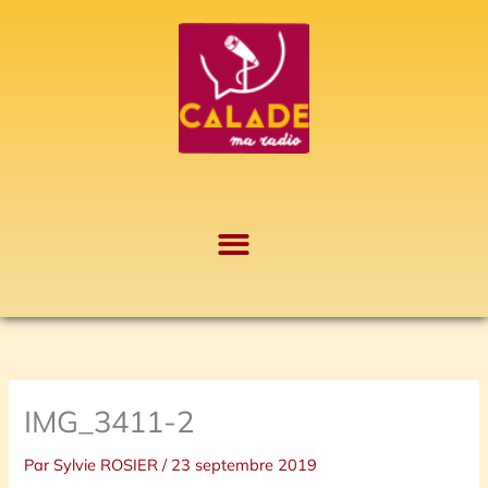
Aller
A
au
r
contenu
c
h
i
v
e
s
IMG_3411-2
Par
Sylvie ROSIER
/
23 septembre 2019