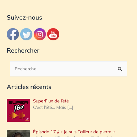
Suivez-nous
Rechercher
R
e
Articles récents
c
h
SuperFlux de l’été
e
C’est l’été… Mais
[…]
r
c
Épisode 17 // « Je suis Tailleur de pierre. »
h