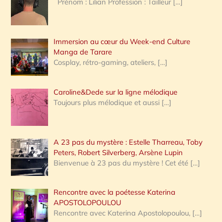
Prénom : Lilian Profession : Tailleur
[…]
e
r
Immersion au cœur du Week-end Culture
:
Manga de Tarare
Cosplay, rétro-gaming, ateliers,
[…]
Caroline&Dede sur la ligne mélodique
Toujours plus mélodique et aussi
[…]
A 23 pas du mystère : Estelle Tharreau, Toby
Peters, Robert Silverberg, Arsène Lupin
Bienvenue à 23 pas du mystère ! Cet été
[…]
Rencontre avec la poétesse Katerina
APOSTOLOPOULOU
Rencontre avec Katerina Apostolopoulou,
[…]