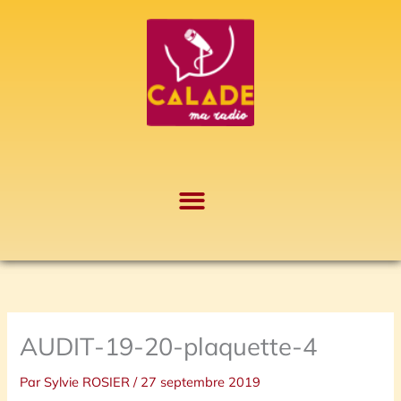
Aller
A
au
r
contenu
c
h
i
v
e
s
AUDIT-19-20-plaquette-4
Par
Sylvie ROSIER
/
27 septembre 2019