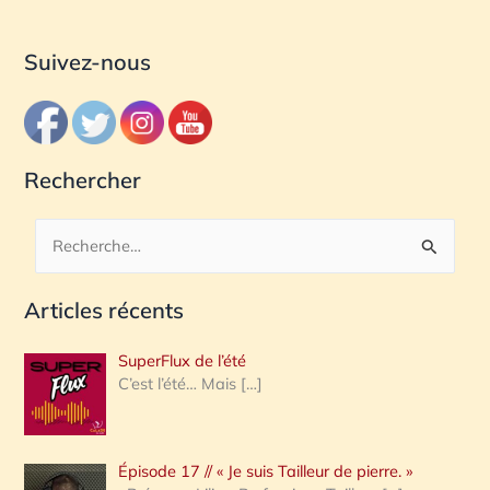
Suivez-nous
Rechercher
R
e
Articles récents
c
h
SuperFlux de l’été
e
C’est l’été… Mais
[…]
r
c
Épisode 17 // « Je suis Tailleur de pierre. »
h