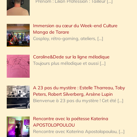
Prénom : Lilian Profession : Tailleur
[…]
e
r
Immersion au cœur du Week-end Culture
:
Manga de Tarare
Cosplay, rétro-gaming, ateliers,
[…]
Caroline&Dede sur la ligne mélodique
Toujours plus mélodique et aussi
[…]
A 23 pas du mystère : Estelle Tharreau, Toby
Peters, Robert Silverberg, Arsène Lupin
Bienvenue à 23 pas du mystère ! Cet été
[…]
Rencontre avec la poétesse Katerina
APOSTOLOPOULOU
Rencontre avec Katerina Apostolopoulou,
[…]