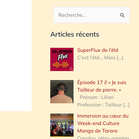
R
e
Articles récents
c
h
SuperFlux de l’été
e
C’est l’été… Mais
[…]
r
c
Épisode 17 // « Je suis
h
Tailleur de pierre. »
e
Prénom : Lilian
Profession : Tailleur
[…]
r
Immersion au cœur du
Week-end Culture
:
Manga de Tarare
Cosplay, rétro-gaming,