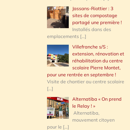
Jassans-Riottier : 3
sites de compostage
partagé une première !
Installés dans des
emplacements
[…]
Villefranche s/S :
extension, rénovation et
réhabilitation du centre
scolaire Pierre Montet,
pour une rentrée en septembre !
Visite de chantier au centre scolaire
[…]
Alternatiba « On prend
le Relay ! »
Alternatiba,
mouvement citoyen
pour le
[…]