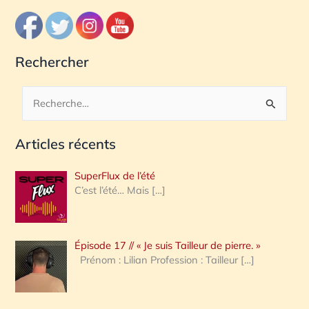
Rechercher
R
e
Articles récents
c
h
SuperFlux de l’été
e
C’est l’été… Mais
[…]
r
c
Épisode 17 // « Je suis Tailleur de pierre. »
h
Prénom : Lilian Profession : Tailleur
[…]
e
r