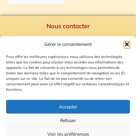
Nous contacter
Politique de confidentialité
Gérer le consentement
Mentions Légales
Plan du site
Pour offrir les meilleures expériences, nous utilisons des technologies
telles que les cookies pour stocker et/ou accéder aux informations des
Gestion des Cookies
appareils. Le fait de consentir à ces technologies nous permettra de
traiter des données telles que le comportement de navigation ou les ID
uniques sur ce site. Le fait de ne pas consentir ou de retirer son
consentement peut avoir un effet négatif sur certaines caractéristiques et
fonctions.
Accepter
Refuser
© 2026 Radio Calade
Voir les préférences