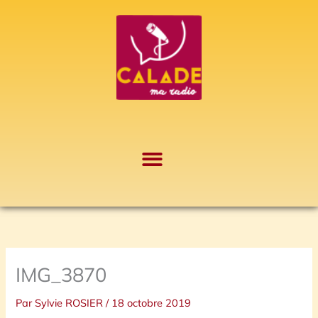
Aller
A
au
r
contenu
c
h
i
v
e
s
IMG_3870
Par
Sylvie ROSIER
/
18 octobre 2019