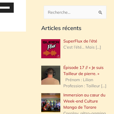
tilisez
es
R
lèches
e
aut/bas
Articles récents
c
our
h
ugmenter
SuperFlux de l’été
u
e
C’est l’été… Mais
[…]
iminuer
r
c
olume.
Épisode 17 // « Je suis
h
Tailleur de pierre. »
e
Prénom : Lilian
Profession : Tailleur
[…]
r
Immersion au cœur du
Week-end Culture
:
Manga de Tarare
Cosplay, rétro-gaming,