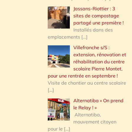
Jassans-Riottier : 3
sites de compostage
partagé une première !
Installés dans des
emplacements
[…]
Villefranche s/S :
extension, rénovation et
réhabilitation du centre
scolaire Pierre Montet,
pour une rentrée en septembre !
Visite de chantier au centre scolaire
[…]
Alternatiba « On prend
le Relay ! »
Alternatiba,
mouvement citoyen
pour le
[…]