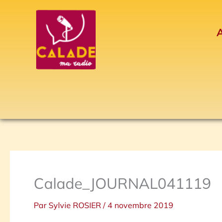
Aller
au
A
contenu
Calade_JOURNAL041119
Par
Sylvie ROSIER
/
4 novembre 2019