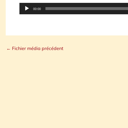
Lecteur
00:00
audio
←
Fichier média précédent