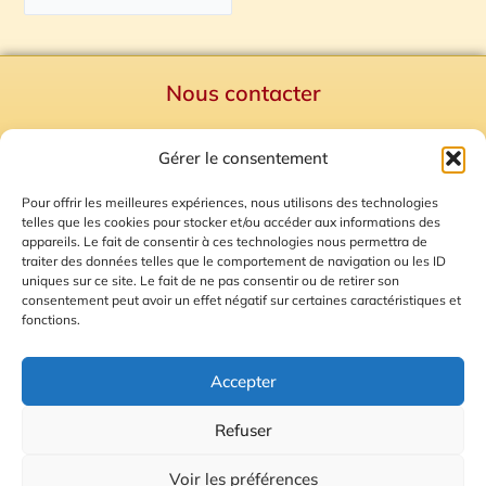
Nous contacter
Politique de confidentialité
Gérer le consentement
Mentions Légales
Plan du site
Pour offrir les meilleures expériences, nous utilisons des technologies
telles que les cookies pour stocker et/ou accéder aux informations des
Gestion des Cookies
appareils. Le fait de consentir à ces technologies nous permettra de
traiter des données telles que le comportement de navigation ou les ID
uniques sur ce site. Le fait de ne pas consentir ou de retirer son
consentement peut avoir un effet négatif sur certaines caractéristiques et
fonctions.
Accepter
Refuser
© 2026 Radio Calade
Voir les préférences