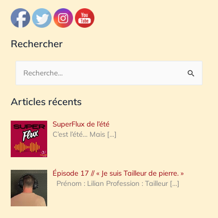
Rechercher
R
e
Articles récents
c
h
SuperFlux de l’été
e
C’est l’été… Mais
[…]
r
c
Épisode 17 // « Je suis Tailleur de pierre. »
h
Prénom : Lilian Profession : Tailleur
[…]
e
r