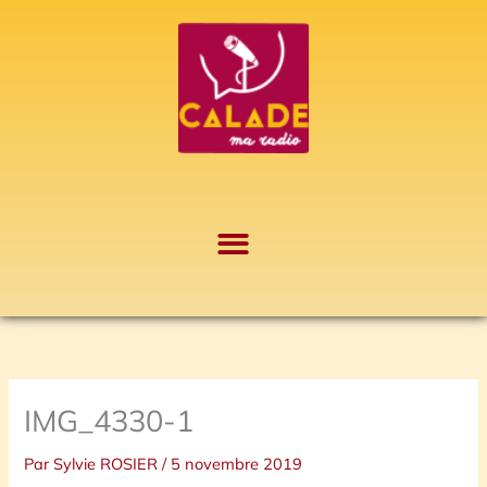
Aller
A
au
r
contenu
c
h
i
v
e
s
IMG_4330-1
Par
Sylvie ROSIER
/
5 novembre 2019