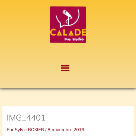
Aller
A
au
r
contenu
c
h
i
v
e
s
IMG_4401
Par
Sylvie ROSIER
/
8 novembre 2019