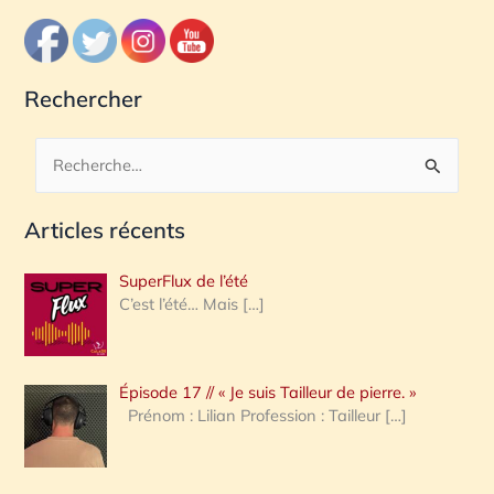
Rechercher
R
e
Articles récents
c
h
SuperFlux de l’été
e
C’est l’été… Mais
[…]
r
c
Épisode 17 // « Je suis Tailleur de pierre. »
h
Prénom : Lilian Profession : Tailleur
[…]
e
r