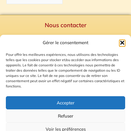
Nous contacter
Politique de confidentialité
Gérer le consentement
Mentions Légales
Plan du site
Pour offrir les meilleures expériences, nous utilisons des technologies
telles que les cookies pour stocker et/ou accéder aux informations des
Gestion des Cookies
appareils. Le fait de consentir à ces technologies nous permettra de
traiter des données telles que le comportement de navigation ou les ID
uniques sur ce site. Le fait de ne pas consentir ou de retirer son
consentement peut avoir un effet négatif sur certaines caractéristiques et
fonctions.
Accepter
Refuser
© 2026 Radio Calade
Voir les préférences