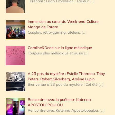
Prénom : Lilian Profession : Tailleur
[…]
e
r
Immersion au cœur du Week-end Culture
:
Manga de Tarare
Cosplay, rétro-gaming, ateliers,
[…]
Caroline&Dede sur la ligne mélodique
Toujours plus mélodique et aussi
[…]
A 23 pas du mystère : Estelle Tharreau, Toby
Peters, Robert Silverberg, Arsène Lupin
Bienvenue à 23 pas du mystère ! Cet été
[…]
Rencontre avec la poétesse Katerina
APOSTOLOPOULOU
Rencontre avec Katerina Apostolopoulou,
[…]