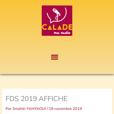
Aller
A
au
r
contenu
c
h
i
v
e
s
FDS 2019 AFFICHE
Par
Smahïn YAHYAOUI
/
18 novembre 2019