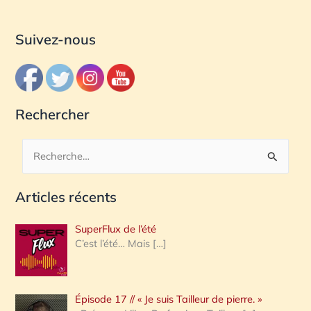
Suivez-nous
Rechercher
R
e
Articles récents
c
h
SuperFlux de l’été
e
C’est l’été… Mais
[…]
r
c
Épisode 17 // « Je suis Tailleur de pierre. »
h