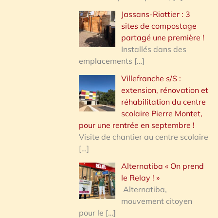
Jassans-Riottier : 3
sites de compostage
partagé une première !
Installés dans des
emplacements
[…]
Villefranche s/S :
extension, rénovation et
réhabilitation du centre
scolaire Pierre Montet,
pour une rentrée en septembre !
Visite de chantier au centre scolaire
[…]
Alternatiba « On prend
le Relay ! »
Alternatiba,
mouvement citoyen
pour le
[…]