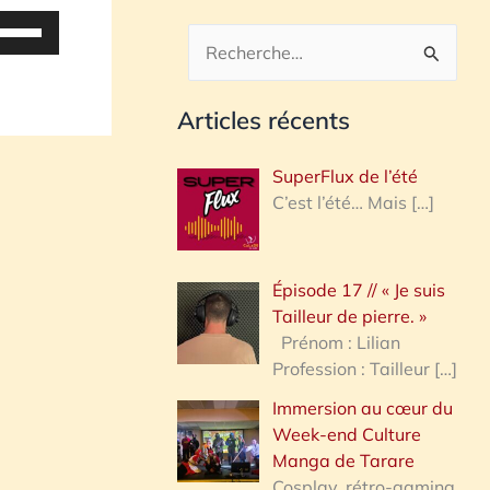
tilisez
es
R
lèches
e
aut/bas
Articles récents
c
our
h
ugmenter
SuperFlux de l’été
u
e
C’est l’été… Mais
[…]
iminuer
r
c
olume.
Épisode 17 // « Je suis
h
Tailleur de pierre. »
e
Prénom : Lilian
Profession : Tailleur
[…]
r
Immersion au cœur du
Week-end Culture
:
Manga de Tarare
Cosplay, rétro-gaming,