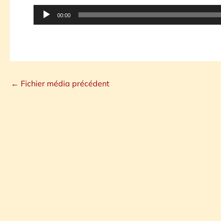
Lecteur
00:00
audio
←
Fichier média précédent