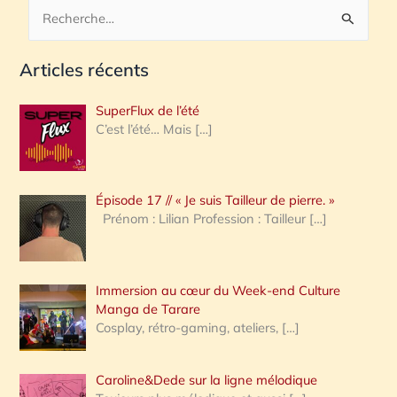
R
e
Articles récents
c
h
SuperFlux de l’été
e
C’est l’été… Mais
[…]
r
c
Épisode 17 // « Je suis Tailleur de pierre. »
h
Prénom : Lilian Profession : Tailleur
[…]
e
r
Immersion au cœur du Week-end Culture
:
Manga de Tarare
Cosplay, rétro-gaming, ateliers,
[…]
Caroline&Dede sur la ligne mélodique