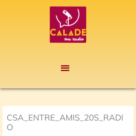
Aller
A
au
r
contenu
c
h
i
v
e
s
CSA_ENTRE_AMIS_20S_RADI
O