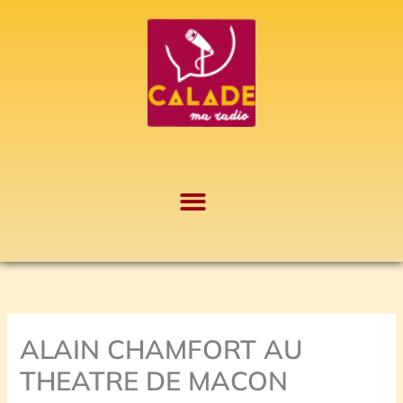
Aller
A
au
r
contenu
c
h
i
v
e
s
ALAIN CHAMFORT AU
THEATRE DE MACON