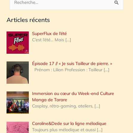
R
e
Articles récents
c
h
SuperFlux de l’été
e
C’est l’été… Mais
[…]
r
c
Épisode 17 // « Je suis Tailleur de pierre. »
h
Prénom : Lilian Profession : Tailleur
[…]
e
r
Immersion au cœur du Week-end Culture
:
Manga de Tarare
Cosplay, rétro-gaming, ateliers,
[…]
Caroline&Dede sur la ligne mélodique
Toujours plus mélodique et aussi
[…]