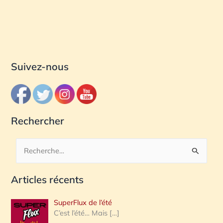
Suivez-nous
Rechercher
R
e
Articles récents
c
h
SuperFlux de l’été
e
C’est l’été… Mais
[…]