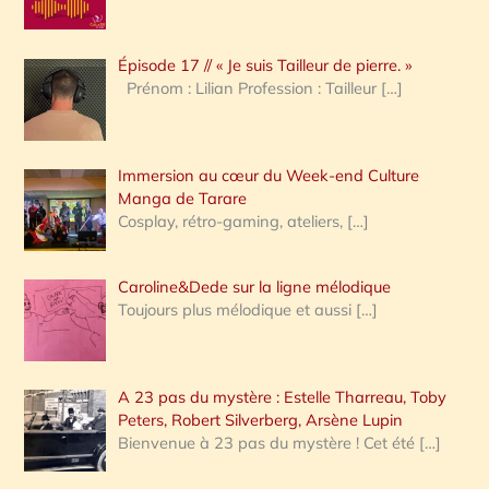
r
c
Épisode 17 // « Je suis Tailleur de pierre. »
h
Prénom : Lilian Profession : Tailleur
[…]
e
r
Immersion au cœur du Week-end Culture
:
Manga de Tarare
Cosplay, rétro-gaming, ateliers,
[…]
Caroline&Dede sur la ligne mélodique
Toujours plus mélodique et aussi
[…]
A 23 pas du mystère : Estelle Tharreau, Toby
Peters, Robert Silverberg, Arsène Lupin
Bienvenue à 23 pas du mystère ! Cet été
[…]