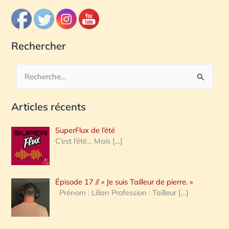
Rechercher
R
e
Articles récents
c
h
SuperFlux de l’été
e
C’est l’été… Mais
[…]
r
c
Épisode 17 // « Je suis Tailleur de pierre. »
h
Prénom : Lilian Profession : Tailleur
[…]
e
r