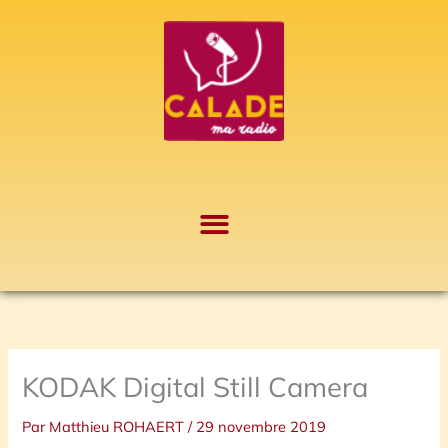
Aller
A
au
r
contenu
c
h
i
v
e
s
KODAK Digital Still Camera
Par
Matthieu ROHAERT
/
29 novembre 2019