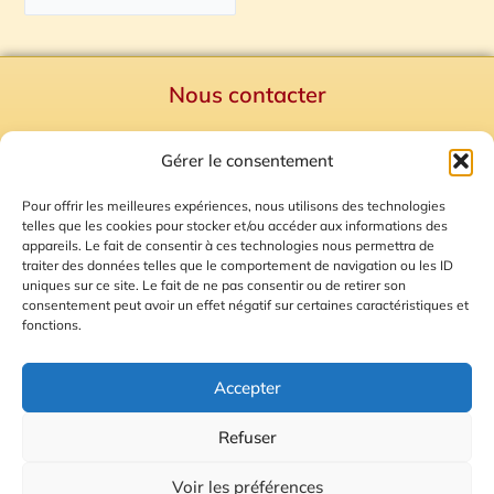
Nous contacter
Politique de confidentialité
Gérer le consentement
Mentions Légales
Plan du site
Pour offrir les meilleures expériences, nous utilisons des technologies
telles que les cookies pour stocker et/ou accéder aux informations des
Gestion des Cookies
appareils. Le fait de consentir à ces technologies nous permettra de
traiter des données telles que le comportement de navigation ou les ID
uniques sur ce site. Le fait de ne pas consentir ou de retirer son
consentement peut avoir un effet négatif sur certaines caractéristiques et
fonctions.
Accepter
Refuser
© 2026 Radio Calade
Voir les préférences