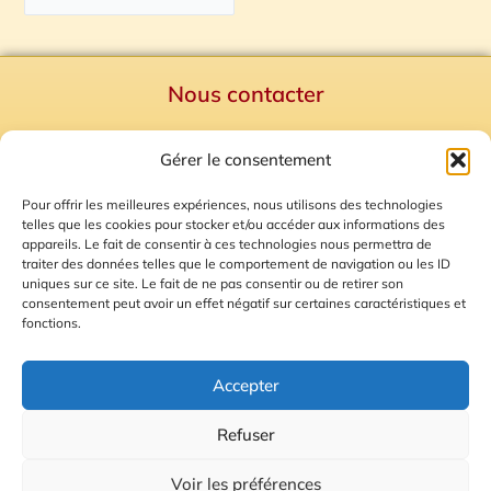
Nous contacter
Politique de confidentialité
Gérer le consentement
Mentions Légales
Plan du site
Pour offrir les meilleures expériences, nous utilisons des technologies
telles que les cookies pour stocker et/ou accéder aux informations des
Gestion des Cookies
appareils. Le fait de consentir à ces technologies nous permettra de
traiter des données telles que le comportement de navigation ou les ID
uniques sur ce site. Le fait de ne pas consentir ou de retirer son
consentement peut avoir un effet négatif sur certaines caractéristiques et
fonctions.
Accepter
Refuser
© 2026 Radio Calade
Voir les préférences