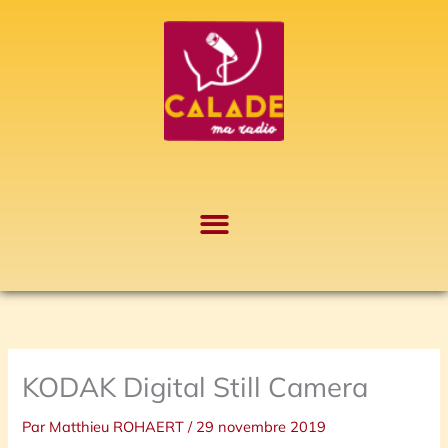
Aller
A
au
r
contenu
c
h
i
v
e
s
KODAK Digital Still Camera
Par
Matthieu ROHAERT
/
29 novembre 2019