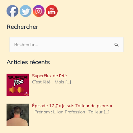
Rechercher
R
e
Articles récents
c
h
SuperFlux de l’été
e
C’est l’été… Mais
[…]
r
c
Épisode 17 // « Je suis Tailleur de pierre. »
h
Prénom : Lilian Profession : Tailleur
[…]
e
r