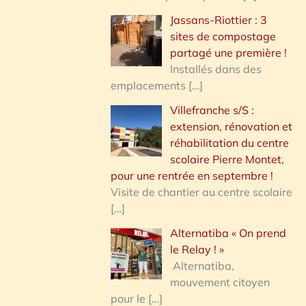
Jassans-Riottier : 3
sites de compostage
partagé une première !
Installés dans des
emplacements
[…]
Villefranche s/S :
extension, rénovation et
réhabilitation du centre
scolaire Pierre Montet,
pour une rentrée en septembre !
Visite de chantier au centre scolaire
[…]
Alternatiba « On prend
le Relay ! »
Alternatiba,
mouvement citoyen
pour le
[…]