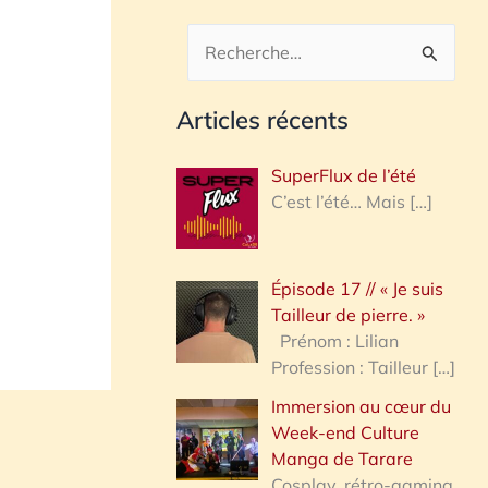
R
e
Articles récents
c
h
SuperFlux de l’été
e
C’est l’été… Mais
[…]
r
c
Épisode 17 // « Je suis
h
Tailleur de pierre. »
e
Prénom : Lilian
Profession : Tailleur
[…]
r
Immersion au cœur du
Week-end Culture
:
Manga de Tarare
Cosplay, rétro-gaming,