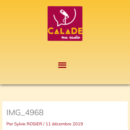
Aller
A
au
r
contenu
c
h
i
v
e
s
IMG_4968
Par
Sylvie ROSIER
/
11 décembre 2019