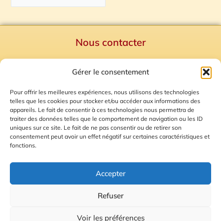
Nous contacter
Politique de confidentialité
Gérer le consentement
Mentions Légales
Plan du site
Pour offrir les meilleures expériences, nous utilisons des technologies
telles que les cookies pour stocker et/ou accéder aux informations des
Gestion des Cookies
appareils. Le fait de consentir à ces technologies nous permettra de
traiter des données telles que le comportement de navigation ou les ID
uniques sur ce site. Le fait de ne pas consentir ou de retirer son
consentement peut avoir un effet négatif sur certaines caractéristiques et
fonctions.
Accepter
Refuser
© 2026 Radio Calade
Voir les préférences