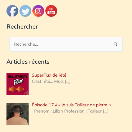
Rechercher
R
e
Articles récents
c
h
SuperFlux de l’été
e
C’est l’été… Mais
[…]
r
c
Épisode 17 // « Je suis Tailleur de pierre. »
h
Prénom : Lilian Profession : Tailleur
[…]
e
r