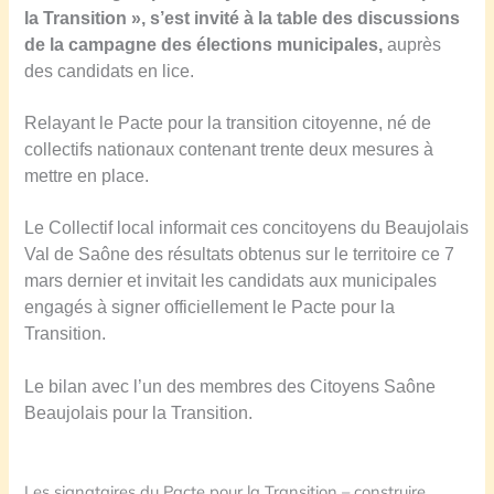
la Transition »,
s’est invité à la table des discussion
s
de la campagne des élections municipales,
auprès
des candi
d
ats en lice
.
Relayant le Pacte pour la transition citoyenne, né de
collectifs nationaux contenant trente deux mesures
à
mettre en place.
L
e Collectif local informait
ces concitoyens du Beaujolais
Val de Saône des résultats obtenus
sur le territoire
ce 7
mars dernier et invitait les candidats aux municipales
engagé
s
à
signe
r
officiellement le
Pacte pour la
Transition.
Le bilan avec l’un des membres des
Citoyens Saône
Beaujolais pour la Transition.
Les signataires du Pacte pour la Transition – construire