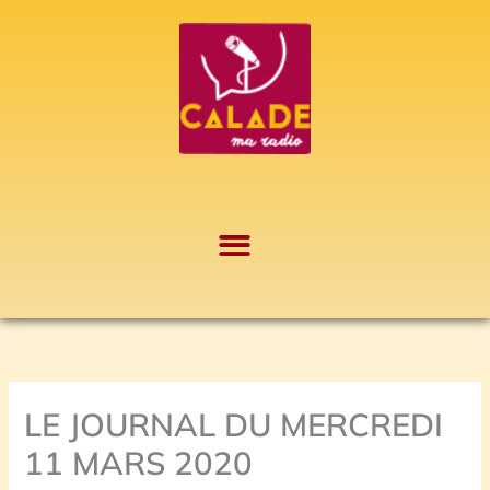
Aller
A
au
r
contenu
c
h
i
v
e
s
LE JOURNAL DU MERCREDI
11 MARS 2020