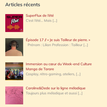
Articles récents
c
h
SuperFlux de l’été
e
C’est l’été… Mais
[…]
r
c
Épisode 17 // « Je suis Tailleur de pierre. »
h
Prénom : Lilian Profession : Tailleur
[…]
e
r
Immersion au cœur du Week-end Culture
:
Manga de Tarare
Cosplay, rétro-gaming, ateliers,
[…]
Caroline&Dede sur la ligne mélodique
Toujours plus mélodique et aussi
[…]