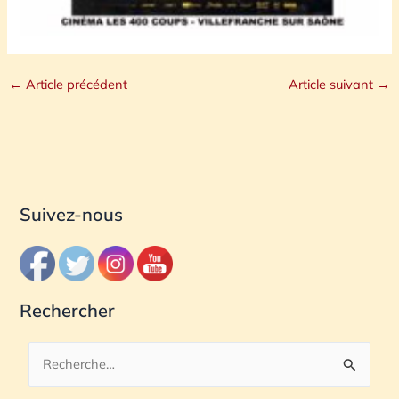
←
Article précédent
Article suivant
→
Suivez-nous
Rechercher
R
e