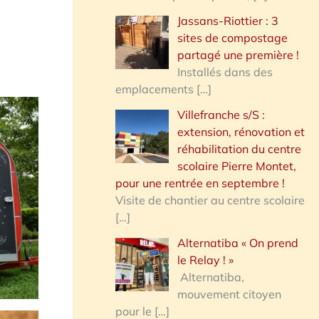
Jassans-Riottier : 3
sites de compostage
partagé une première !
Installés dans des
emplacements
[…]
Villefranche s/S :
extension, rénovation et
réhabilitation du centre
scolaire Pierre Montet,
pour une rentrée en septembre !
Visite de chantier au centre scolaire
[…]
Alternatiba « On prend
le Relay ! »
Alternatiba,
mouvement citoyen
pour le
[…]