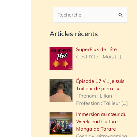
R
e
Articles récents
c
h
SuperFlux de l’été
e
C’est l’été… Mais
[…]
r
c
Épisode 17 // « Je suis
h
Tailleur de pierre. »
e
Prénom : Lilian
Profession : Tailleur
[…]
r
Immersion au cœur du
Week-end Culture
:
Manga de Tarare
Cosplay, rétro-gaming,