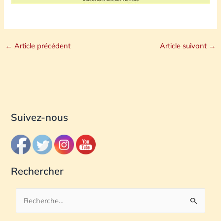
←
Article précédent
Article suivant
→
Suivez-nous
Rechercher
R
e