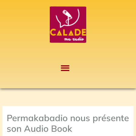
Aller
A
au
r
contenu
c
h
i
v
e
s
Permakabadio nous présente
son Audio Book