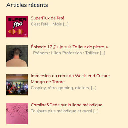
Articles récents
c
h
SuperFlux de l’été
e
C’est l’été… Mais
[…]
r
c
Épisode 17 // « Je suis Tailleur de pierre. »
h
Prénom : Lilian Profession : Tailleur
[…]
e
r
Immersion au cœur du Week-end Culture
:
Manga de Tarare
Cosplay, rétro-gaming, ateliers,
[…]
Caroline&Dede sur la ligne mélodique
Toujours plus mélodique et aussi
[…]