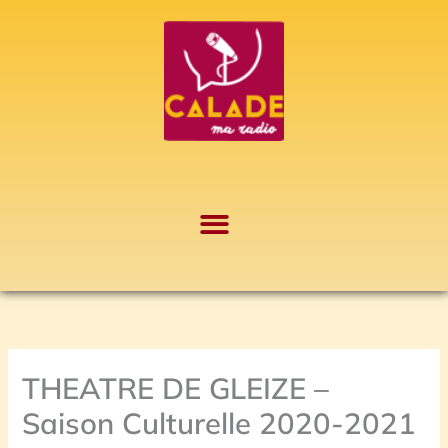
Aller
A
au
r
contenu
c
h
i
v
e
s
THEATRE DE GLEIZE –
Saison Culturelle 2020-2021