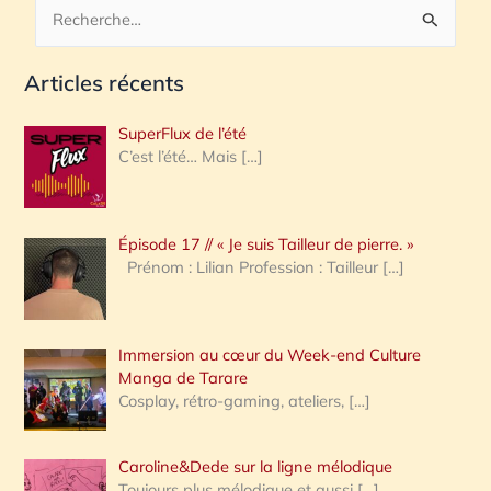
R
e
Articles récents
c
h
SuperFlux de l’été
e
C’est l’été… Mais
[…]
r
c
Épisode 17 // « Je suis Tailleur de pierre. »
h
Prénom : Lilian Profession : Tailleur
[…]
e
r
Immersion au cœur du Week-end Culture
:
Manga de Tarare
Cosplay, rétro-gaming, ateliers,
[…]
Caroline&Dede sur la ligne mélodique
Toujours plus mélodique et aussi
[…]