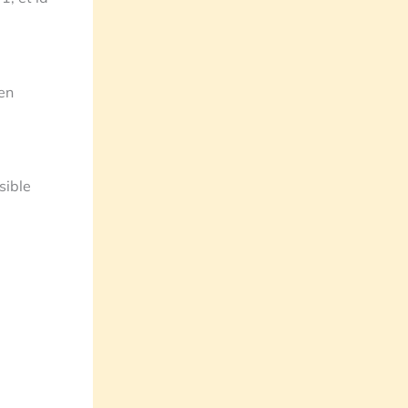
 en
sible