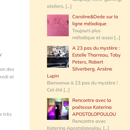
ateliers,
[…]
Caroline&Dede sur la
ligne mélodique
Toujours plus
mélodique et aussi
[…]
A 23 pas du mystère :
y
Estelle Tharreau, Toby
Peters, Robert
Silverberg, Arsène
ion des
Lupin
redi et
Bienvenue à 23 pas du mystère !
Cet été
[…]
Rencontre avec la
poétesse Katerina
APOSTOLOPOULOU
e très
Rencontre avec
Katerina Apostolopoulou,
[…]