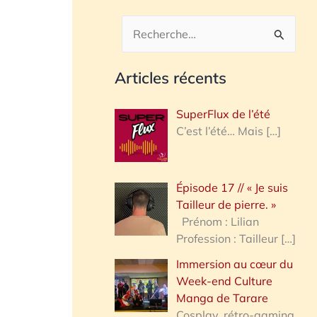
R
e
Articles récents
c
h
SuperFlux de l’été
e
C’est l’été… Mais
[…]
r
c
Épisode 17 // « Je suis
h
Tailleur de pierre. »
e
Prénom : Lilian
Profession : Tailleur
[…]
r
Immersion au cœur du
Week-end Culture
:
Manga de Tarare
Cosplay, rétro-gaming,