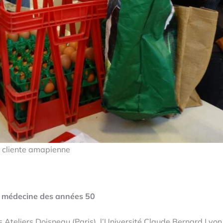
e cliente amapienne
la médecine des années 50
 Ateliers Doisneau (Paris), l’Université Claude Bernard Lyon 