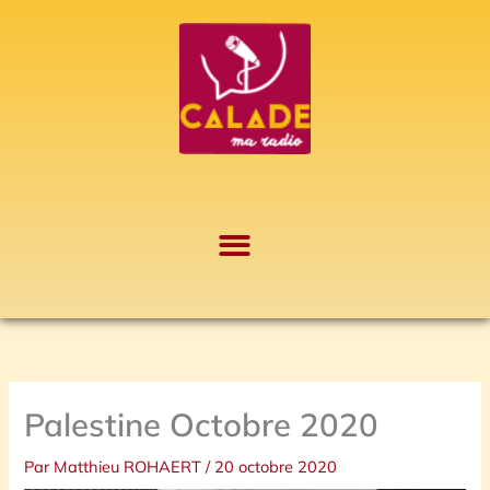
Aller
A
au
r
contenu
c
h
i
v
e
s
Palestine Octobre 2020
Par
Matthieu ROHAERT
/
20 octobre 2020