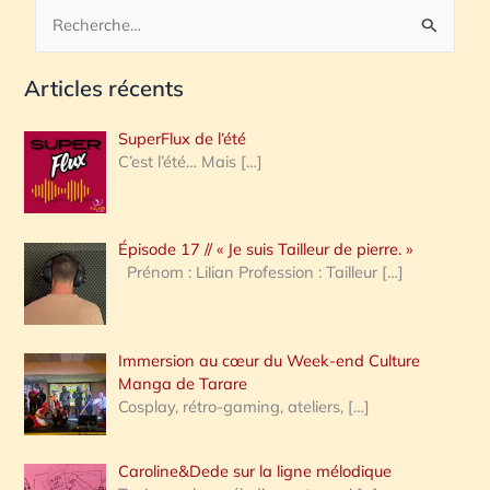
R
e
Articles récents
c
h
SuperFlux de l’été
e
C’est l’été… Mais
[…]
r
c
Épisode 17 // « Je suis Tailleur de pierre. »
h
Prénom : Lilian Profession : Tailleur
[…]
e
r
Immersion au cœur du Week-end Culture
:
Manga de Tarare
Cosplay, rétro-gaming, ateliers,
[…]
Caroline&Dede sur la ligne mélodique